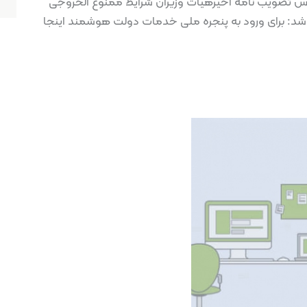
ساس تصویب نامه اخیرهیات وزیران شرایط ممنوع الخروجی
شرح زیر می باشد: برای ورود به پنجره ملی خدمات دولت هوشمند اینجا