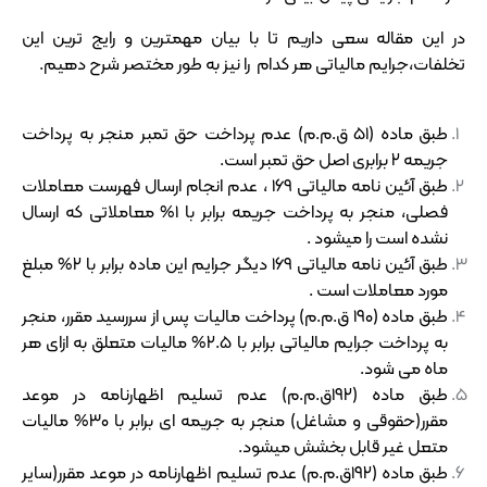
در این مقاله سعی داریم تا با بیان مهمترین و رایج ترین این
تخلفات،جرایم مالیاتی هر کدام را نیز به طور مختصر شرح دهیم.
طبق ماده (۵۱ ق.م.م) عدم پرداخت حق تمبر منجر به پرداخت
جریمه ۲ برابری اصل حق تمبر است.
طبق آئین نامه مالیاتی ۱۶۹ ، عدم انجام ارسال فهرست معاملات
فصلی، منجر به پرداخت جریمه برابر با ۱% معاملاتی که ارسال
نشده است را میشود .
طبق آئین نامه مالیاتی ۱۶۹ دیگر جرایم این ماده برابر با ۲% مبلغ
مورد معاملات است .
طبق ماده (۱۹۰ ق.م.م) پرداخت مالیات پس از سررسید مقرر، منجر
به پرداخت جرایم مالیاتی برابر با ۲.۵% مالیات متعلق به ازای هر
ماه می شود.
طبق ماده (۱۹۲ق.م.م) عدم تسلیم اظهارنامه در موعد
مقرر(حقوقی و مشاغل) منجر به جریمه ای برابر با ۳۰% مالیات
متعل غیر قابل بخشش میشود.
طبق ماده (۱۹۲ق.م.م) عدم تسلیم اظهارنامه در موعد مقرر(سایر