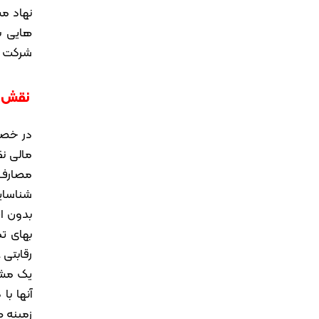
نهاد مش
هایی ب
شرکت ه
نقش م
در خصو
مالی ن
مصارف 
شناسایی
بدون ا
بهای ت
رقابتی
یک مشاو
آنها ب
زمینه ه