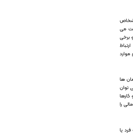
اشخاص
یت می
 برخی
رتباط
 موارد
مان ها
 توان
کارها
الی را
رد یا