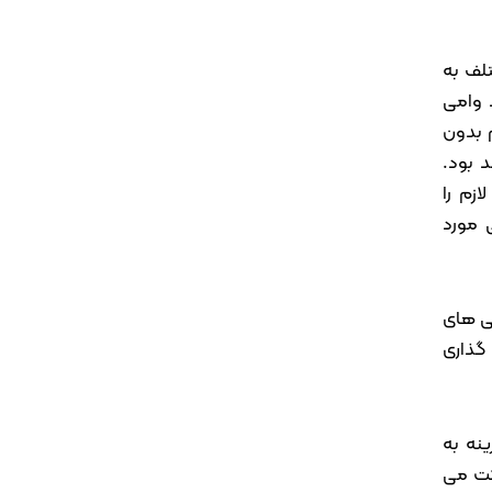
لف به
 وامی
 بدون
 بود.
زم را
ی مورد
یی های
 گذاری
نه به
کت می