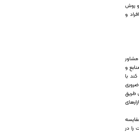
 و روش
راد و
مشاور
ابع و
ند با
 ضروری
 طریق
ارهای
مقایسه
را در