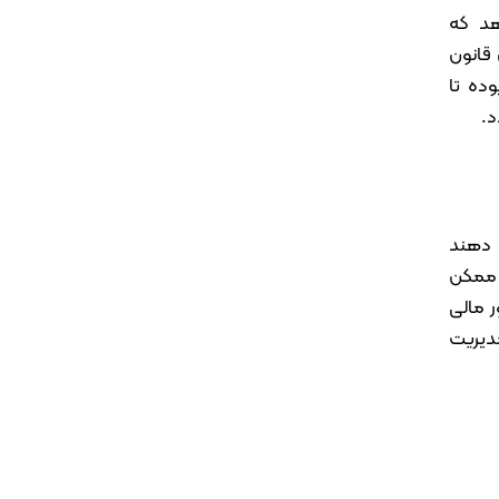
هد که
 قانون
ده تا
د.
 دهند
 ممکن
 مالی
دیریت