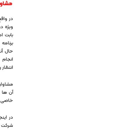
مشاور
در واق
ویژه د
بابت ا
برنامه
حال آن
انجام د
انتظار 
مشاوارا
آن ها ر
خاصی ر
در این
شرکت ت