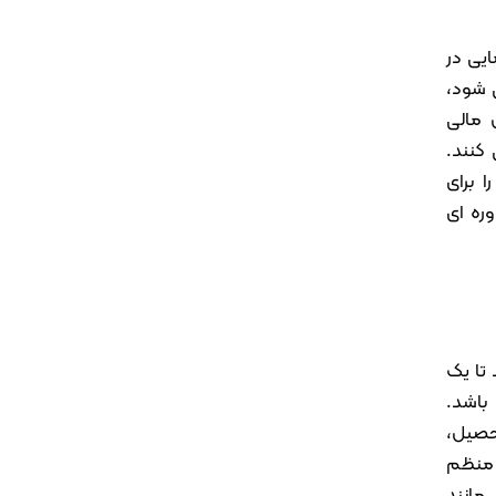
ایی در
 شود،
 مالی
کنند.
 برای
ره ای
 تا یک
باشد.
حصیل،
 منظم
مانند