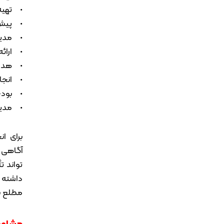
• تهیه
• پیش 
• مدیر
• ارائ
• هدای
• انجا
• بودج
• مدیر
برای ا
آگاهی 
تواند ت
داشته ب
مطلع ب
مشاور